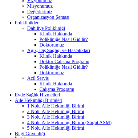
Vizyonumuz
Misyonumuz
Değerlerimiz
Organizasyon Şeması
Poliklinikler
Dahiliye Polikliniği
Klinik Hakkında
Polikliniğe Nasıl Gidilir?
Doktorumuz
Ağız, Diş Sağlığı ve Hastalıkları
Klinik Hakkında
Doktor Çalışma Programı
Polikliniğe Nasıl Gidilir?
Doktorumuz
Acil Servis
Klinik Hakkında
Çalışma Programı
Evde Sağlık Hizmetleri
Aile Hekimliği Birimleri
1 Nolu Aile Hekimliği Birimi
2 Nolu Aile Hekimliği Birimi
3 Nolu Aile Hekimliği Birimi
4 Nolu Aile Hekimliği Birimi (Söğüt ASM)
5 Nolu Aile Hekimliği Birimi
Bilgi Güvenliği